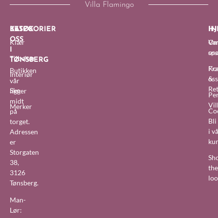
Villa Flamingo
BESØK
KATEGORIER
IN
HJ
OSS
Klær
O
Van
I
oss
sp
Tilbehør
TØNSBERG
Fra
Ko
Butikken
Interiør
&
oss
vår
Re
Sko
ligger
Pe
midt
Vil
Merker
Co
på
Bl
torget.
i v
Adressen
ku
er
Storgaten
Sh
38,
the
3126
lo
Tønsberg.
Man-
Lør: