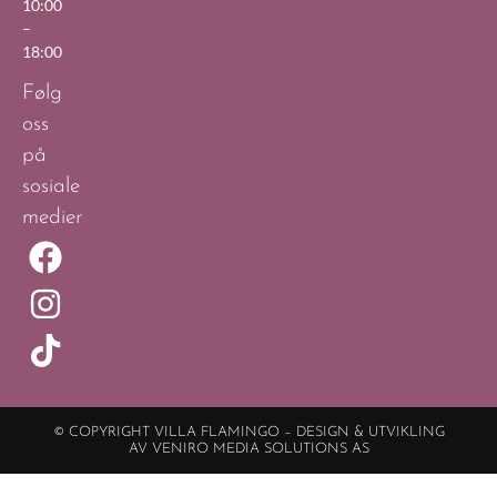
10:00
–
18:00
Følg
oss
på
sosiale
medier
© COPYRIGHT VILLA FLAMINGO – DESIGN & UTVIKLING
AV VENIRO MEDIA SOLUTIONS AS