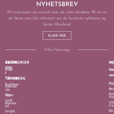
NYHETSBREV
Få inspirasjon og oversikt over de siste trendene. Bli en av
de første som blir informert om de ferskeste nyhetene og
beste tilbudene!
KLIKK HER
Villa Flamingo
BESØK
KATEGORIER
IN
HJ
OSS
Klær
O
Van
I
oss
sp
Tilbehør
TØNSBERG
Fra
Ko
Butikken
Interiør
&
oss
vår
Re
Sko
ligger
Pe
midt
Vil
Merker
Co
på
Bl
torget.