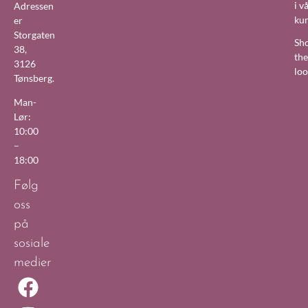
i v
Adressen
ku
er
Storgaten
Sh
38,
the
3126
lo
Tønsberg.
Man-
Lør:
10:00
–
18:00
Følg
oss
på
sosiale
medier