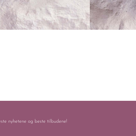
keste nyhetene og beste tilbudene!