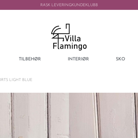
RASK LEVERING
KUNDEKLUBB
TILBEHØR
INTERIØR
SKO
RTS LIGHT BLUE
IBC COLLECTION
IBC COLLECTI
SHORTS LIGHT
699,00
kr
199,00
kr