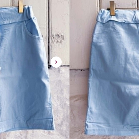
Dette produktet er des
tilgjengelig for kjop.
Dette er den perfekte shortse
lommer, snøring i livet og strikk
Denne shortsen er bare så go
Lengden på shortsen: 48 cm
Livet utstrakt: 51 cm
Benvidde: 32 cm
One Size – Passer fra en 34-4
snøringen i livet)
rask levering | enke
Utsolgt