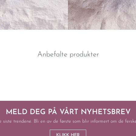
Anbefalte produkter
MELD DEG PÅ VÅRT NYHETSBREV
e siste trendene. Bli en av de første som blir informert om de fers
KLIKK HER