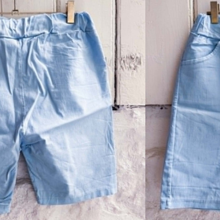
sverre utsolgt og ikke lenger
n for sol og sommer. Masse stretch,
 i livet.
d på!
2 ca ( da den kan strammes inn med
l retur