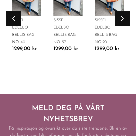
SISSEL
SISSEL
SISSEL
EDELBO
EDELBO
EDELBO
BELLIS BAG
BELLIS BAG
BELLIS BAG
NO. 40
NO. 57
NO 20
1299,00
kr
1299,00
kr
1299,00
kr
MELD DEG PÅ VÅRT
NYHETSBREV
Få inspirasjon og oversikt over de siste trendene. Bli en av
de første som blir informert om de ferskeste nyhetene og