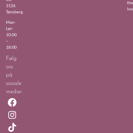
the
3126
lo
Tønsberg.
Man-
Lør:
10:00
–
18:00
Følg
oss
på
sosiale
medier