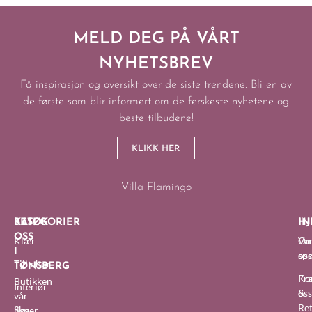
MELD DEG PÅ VÅRT
NYHETSBREV
Få inspirasjon og oversikt over de siste trendene. Bli en av
de første som blir informert om de ferskeste nyhetene og
beste tilbudene!
KLIKK HER
Villa Flamingo
BESØK
KATEGORIER
IN
HJ
OSS
Klær
O
Van
I
oss
sp
Tilbehør
TØNSBERG
Fra
Ko
Butikken
Interiør
&
oss
vår
Re
Sko
ligger