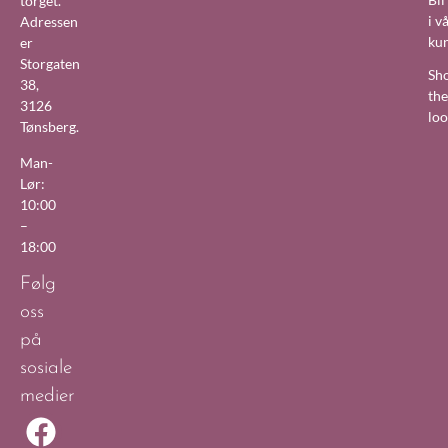
torget.
i v
Adressen
ku
er
Storgaten
Sh
38,
the
3126
lo
Tønsberg.
Man-
Lør:
10:00
–
18:00
Følg
oss
på
sosiale
medier