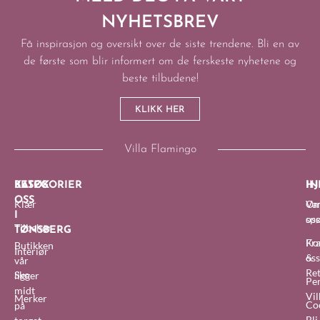
NYHETSBREV
Få inspirasjon og oversikt over de siste trendene. Bli en av
de første som blir informert om de ferskeste nyhetene og
beste tilbudene!
KLIKK HER
Villa Flamingo
BESØK
KATEGORIER
IN
HJ
OSS
Klær
O
Van
I
oss
sp
Tilbehør
TØNSBERG
Fra
Ko
Butikken
Interiør
&
oss
vår
Re
Sko
ligger
Pe
midt
Vil
Merker
Co
på
Bl