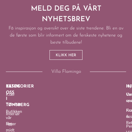
MELD DEG PÅ VÅRT
NYHETSBREV
Få inspirasjon og oversikt over de siste trendene. Bli en av
de første som blir informert om de ferskeste nyhetene og
beste tilbudene!
KLIKK HER
Villa Flamingo
BESØK
KATEGORIER
IN
HJ
OSS
Klær
O
Van
I
oss
sp
Tilbehør
TØNSBERG
Fra
Ko
Butikken
Interiør
&
oss
vår
Re
Sko
ligger
Pe
midt