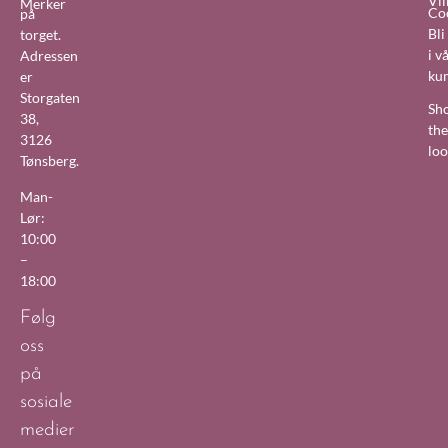
Vil
Merker
Co
på
Bl
torget.
i v
Adressen
ku
er
Storgaten
Sh
38,
the
3126
lo
Tønsberg.
Man-
Lør:
10:00
–
18:00
Følg
oss
på
sosiale
medier