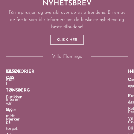
NYHETSBREV
Få inspirasjon og oversikt over de siste trendene. Bli en av
de første som blir informert om de ferskeste nyhetene og
beste tilbudene!
KLIKK HER
Villa Flamingo
BESØK
KATEGORIER
IN
HJ
OSS
Klær
O
Van
I
oss
sp
Tilbehør
TØNSBERG
Fra
Ko
Butikken
Interiør
&
oss
vår
Re
Sko
ligger
Pe
midt
Vil
Merker
Co
på
Bl
torget.