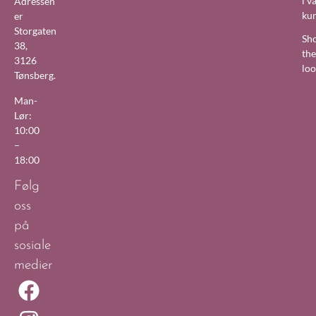
i v
Adressen
ku
er
Storgaten
Sh
38,
the
3126
lo
Tønsberg.
Man-
Lør:
10:00
–
18:00
Følg
oss
på
sosiale
medier