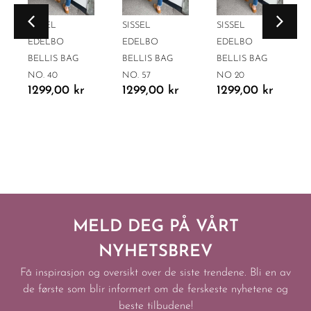
SISSEL
SISSEL
SISSEL
EDELBO
EDELBO
EDELBO
BELLIS BAG
BELLIS BAG
BELLIS BAG
NO. 40
NO. 57
NO 20
1299,00
kr
1299,00
kr
1299,00
kr
MELD DEG PÅ VÅRT
NYHETSBREV
Få inspirasjon og oversikt over de siste trendene. Bli en av
de første som blir informert om de ferskeste nyhetene og
beste tilbudene!