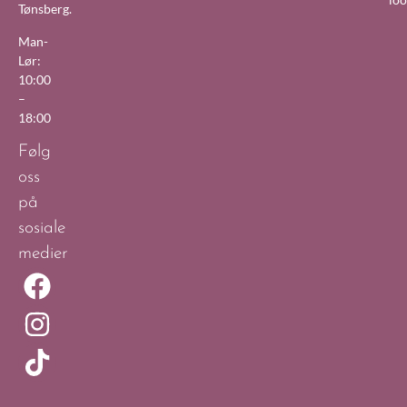
Tønsberg.
Man-
Lør:
10:00
–
18:00
Følg
oss
på
sosiale
medier