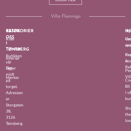
KLIKK HER
Villa Flamingo
BESØK
KATEGORIER
IN
HJ
OSS
Klær
O
Van
I
oss
sp
Tilbehør
TØNSBERG
Fra
Ko
Butikken
Interiør
&
oss
vår
Re
Sko
ligger
Pe
midt
Vil
Merker
Co
på
Bl
torget.
i v
Adressen
ku
er
Storgaten
Sh
38,
the
3126
lo
Tønsberg.