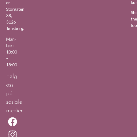
ku
er
Storgaten
Sh
38,
the
3126
lo
Tønsberg.
Man-
Lør:
10:00
–
18:00
Følg
oss
på
sosiale
medier