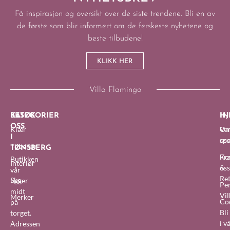
Få inspirasjon og oversikt over de siste trendene. Bli en av
de første som blir informert om de ferskeste nyhetene og
beste tilbudene!
KLIKK HER
Villa Flamingo
BESØK
KATEGORIER
IN
HJ
OSS
Klær
O
Van
I
oss
sp
Tilbehør
TØNSBERG
Fra
Ko
Butikken
Interiør
&
oss
vår
Re
Sko
ligger
Pe
midt
Vil
Merker
Co
på
Bl
torget.
i v
Adressen