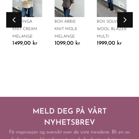
BOII INGA
BOII ABBIE
BOII SOLVEJ
KNIT CREAM
KNIT MOLE
WOOL BLAZER
MELANGE
MELANGE
MULTI
1499,00
kr
1099,00
kr
1999,00
kr
MELD DEG PÅ VÅRT
NYHETSBREV
Få inspirasjon og oversikt over de siste trendene. Bli en av