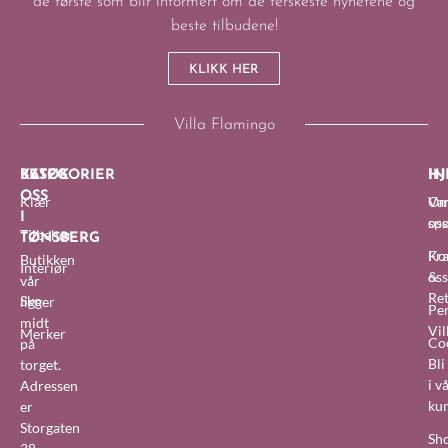
de første som blir informert om de ferskeste nyhetene og
beste tilbudene!
KLIKK HER
Villa Flamingo
BESØK
KATEGORIER
IN
HJ
OSS
Klær
O
Van
I
oss
sp
Tilbehør
TØNSBERG
Fra
Ko
Butikken
Interiør
&
oss
vår
Re
Sko
ligger
Pe
midt
Vil
Merker
Co
på
Bl
torget.
i v
Adressen
ku
er
Storgaten
Sh