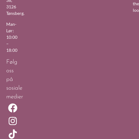
38,
the
3126
lo
Tønsberg.
Man-
Lør:
10:00
–
18:00
Følg
oss
på
sosiale
medier