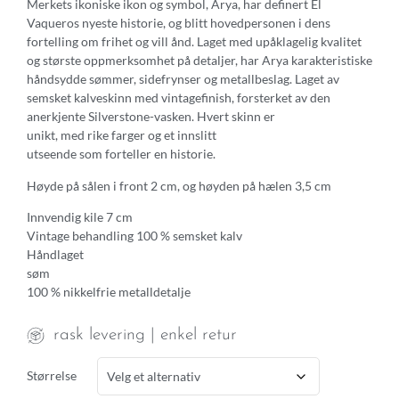
Merkets ikoniske ikon og symbol, Arya, har definert El
Vaqueros nyeste historie, og blitt hovedpersonen i dens
fortelling om frihet og vill ånd. Laget med upåklagelig kvalitet
og største oppmerksomhet på detaljer, har Arya karakteristiske
håndsydde sømmer, sidefrynser og metallbeslag. Laget av
semsket kalveskinn med vintagefinish, forsterket av den
anerkjente Silverstone-vasken. Hvert skinn er
unikt, med rike farger og et innslitt
utseende som forteller en historie.
Høyde på sålen i front 2 cm, og høyden på hælen 3,5 cm
Innvendig kile 7 cm
Vintage behandling 100 % semsket kalv
Håndlaget
søm
100 % nikkelfrie metalldetalje
rask levering | enkel retur
Størrelse