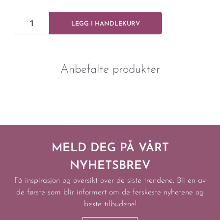
LEGG I HANDLEKURV
Anbefalte produkter
MELD DEG PÅ VÅRT
NYHETSBREV
Få inspirasjon og oversikt over de siste trendene. Bli en av
de første som blir informert om de ferskeste nyhetene og
beste tilbudene!