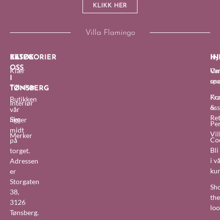
KLIKK HER
Villa Flamingo
BESØK
KATEGORIER
IN
HJ
OSS
Klær
O
Van
I
oss
sp
Tilbehør
TØNSBERG
Fra
Ko
Butikken
Interiør
&
oss
vår
Re
Sko
ligger
Pe
midt
Vil
Merker
Co
på
Bl
torget.
i v
Adressen
ku
er
Storgaten
Sh
38,
the
3126
lo
Tønsberg.