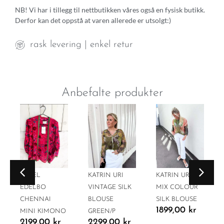
NB! Vi har i tillegg til nettbutikken våres også en fysisk butikk.
Derfor kan det oppstå at varen allerede er utsolgt:)
rask levering | enkel retur
Anbefalte produkter
SISSEL
KATRIN URI
KATRIN URI
EDELBO
VINTAGE SILK
MIX COLOUR
CHENNAI
BLOUSE
SILK BLOUSE
1899,00
kr
MINI KIMONO
GREEN/P
2199,00
kr
2299,00
kr