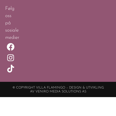
Følg
oss
på
sosiale
medier
© COPYRIGHT VILLA FLAMINGO – DESIGN & UTVIKLING
AV VENIRO MEDIA SOLUTIONS AS