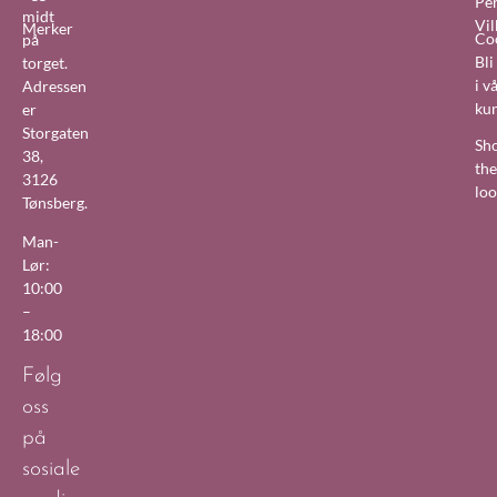
Pe
midt
Vil
Merker
Co
på
Bl
torget.
i v
Adressen
ku
er
Storgaten
Sh
38,
the
3126
lo
Tønsberg.
Man-
Lør:
10:00
–
18:00
Følg
oss
på
sosiale