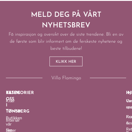
MELD DEG PÅ VÅRT
NYHETSBREV
Få inspirasjon og oversikt over de siste trendene. Bli en av
de første som blir informert om de ferskeste nyhetene og
beste tilbudene!
KLIKK HER
Villa Flamingo
BESØK
KATEGORIER
IN
HJ
OSS
Klær
O
Van
I
oss
sp
Tilbehør
TØNSBERG
Fra
Ko
Butikken
Interiør
&
oss
vår
Re
Sko
ligger