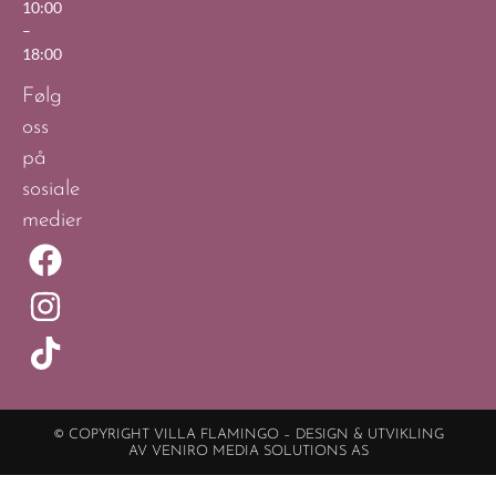
10:00
–
18:00
Følg
oss
på
sosiale
medier
© COPYRIGHT VILLA FLAMINGO – DESIGN & UTVIKLING
AV VENIRO MEDIA SOLUTIONS AS