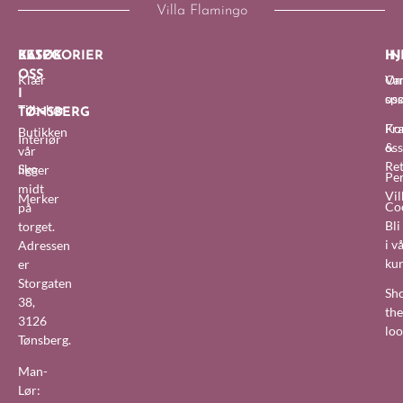
Villa Flamingo
BESØK
KATEGORIER
IN
HJ
OSS
Klær
O
Van
I
oss
sp
Tilbehør
TØNSBERG
Fra
Ko
Butikken
Interiør
&
oss
vår
Re
Sko
ligger
Pe
midt
Vil
Merker
Co
på
Bl
torget.
i v
Adressen
ku
er
Storgaten
Sh
38,
the
3126
lo
Tønsberg.
Man-
Lør: