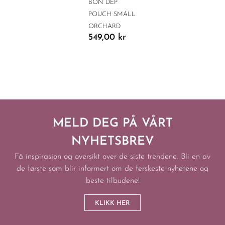
BON DEP
POUCH SMALL
ORCHARD
549,00
kr
MELD DEG PÅ VÅRT
NYHETSBREV
Få inspirasjon og oversikt over de siste trendene. Bli en av
de første som blir informert om de ferskeste nyhetene og
beste tilbudene!
KLIKK HER