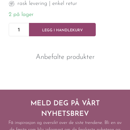
rask levering | enkel retur
2 på lager
LEGG I HANDLEKURV
Anbefalte produkter
MELD DEG PÅ VÅRT
NYHETSBREV
Få inspirasjon og oversikt over de siste trendene. Bli en av
de første som blir informert om de ferskeste nyhetene og