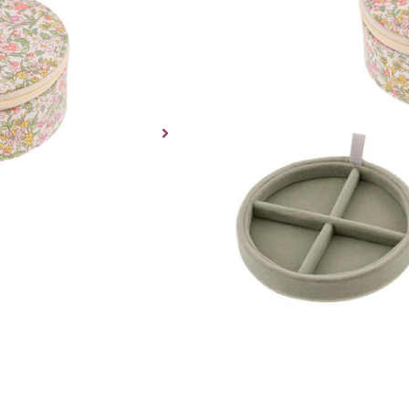
Dette produktet er des
tilgjengelig for kjop.
Smykkeskrin fra det norske me
print.
Smykkeskrinet er med to etasj
rask levering | enke
Utsolgt