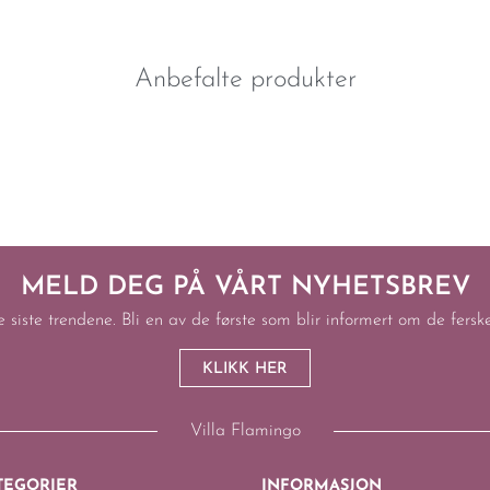
Anbefalte produkter
MELD DEG PÅ VÅRT NYHETSBREV
e siste trendene. Bli en av de første som blir informert om de fers
KLIKK HER
Villa Flamingo
TEGORIER
INFORMASJON