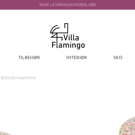
RASK LEVERING
KUNDEKLUBB
TILBEHØR
INTERIØR
SKO
X ROUND NAZANIN
BON DEP
BON DEP JEW
NAZANIN
499,00
kr
249,50
kr