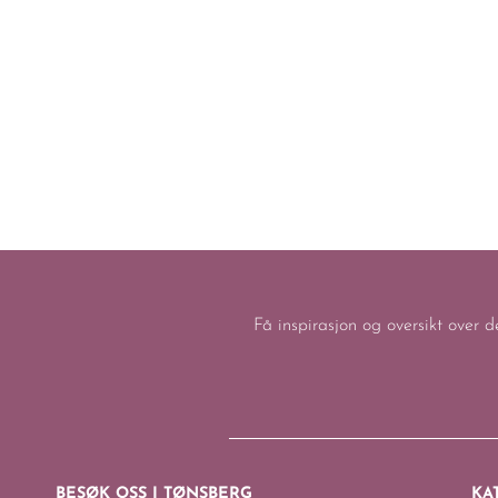
Få inspirasjon og oversikt over d
BESØK OSS I TØNSBERG
KA