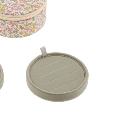
sverre utsolgt og ikke lenger
rket Bon Dep. Printet er laget av liberty-
er.
l retur