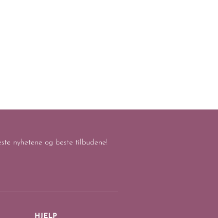
keste nyhetene og beste tilbudene!
HJELP