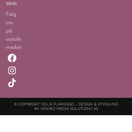
18:00
Følg
oss
på
sosiale
medier
© COPYRIGHT VILLA FLAMINGO – DESIGN & UTVIKLING
AV VENIRO MEDIA SOLUTIONS AS