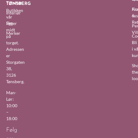
Tilbehør
TØNSBERG
Fra
Ko
Butikken
Interiør
&
oss
vår
Re
Sko
ligger
Pe
midt
Vil
Merker
Co
på
Bl
torget.
i v
Adressen
ku
er
Storgaten
Sh
38,
the
3126
lo
Tønsberg.
Man-
Lør:
10:00
–
18:00
Følg