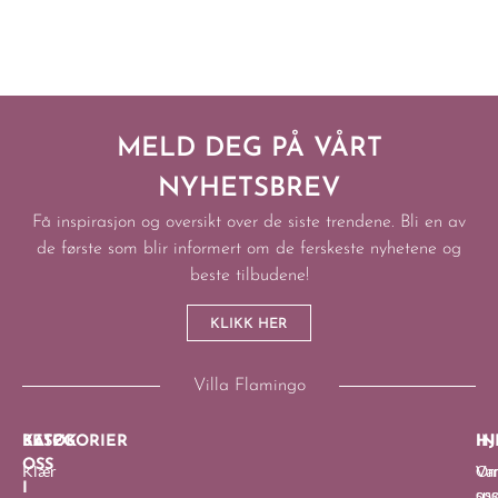
MELD DEG PÅ VÅRT
NYHETSBREV
Få inspirasjon og oversikt over de siste trendene. Bli en av
de første som blir informert om de ferskeste nyhetene og
beste tilbudene!
KLIKK HER
Villa Flamingo
BESØK
KATEGORIER
IN
HJ
OSS
Klær
O
Van
I
oss
sp